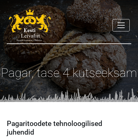
Pagar, tase 4 kutseeksam
Pagaritoodete tehnoloogilised
juhendid