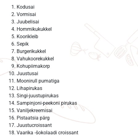
Kodusai
Vormisai
Juubelisai
Hommikukukkel
Koorikleib
Sepik
Burgerikukkel
Vahukoorekukkel
Kohupiimakorp
Juustusai
Moonirull pumatiga
Lihapirukas
Singi-juustupirukas
Sampinjoni-peekoni pirukas
Vaniljekreemisai
Pistaatsia pärg
Juustucroissant
Vaarika -šokolaadi croissant