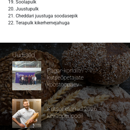
Soolapulk
Juustupulk
Cheddari juustuga soodasepik
Terapulk kikerhernejahuga
Uudised
Pagar-kondiitri
kutseõpetajate
koostööpäev
Kutseeksamid 2026
kevadperioodil