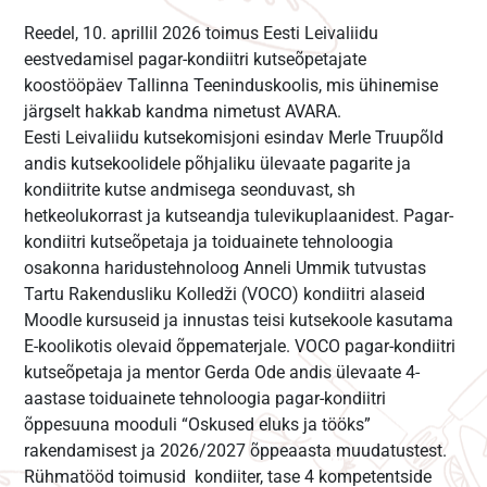
Reedel, 10. aprillil 2026 toimus Eesti Leivaliidu
eestvedamisel pagar-kondiitri kutseõpetajate
koostööpäev Tallinna Teeninduskoolis, mis ühinemise
järgselt hakkab kandma nimetust AVARA.
Eesti Leivaliidu kutsekomisjoni esindav Merle Truupõld
andis kutsekoolidele põhjaliku ülevaate pagarite ja
kondiitrite kutse andmisega seonduvast, sh
hetkeolukorrast ja kutseandja tulevikuplaanidest. Pagar-
kondiitri kutseõpetaja ja toiduainete tehnoloogia
osakonna haridustehnoloog Anneli Ummik tutvustas
Tartu Rakendusliku Kolledži (VOCO) kondiitri alaseid
Moodle kursuseid ja innustas teisi kutsekoole kasutama
E-koolikotis olevaid õppematerjale. VOCO pagar-kondiitri
kutseõpetaja ja mentor Gerda Ode andis ülevaate 4-
aastase toiduainete tehnoloogia pagar-kondiitri
õppesuuna mooduli “Oskused eluks ja tööks”
rakendamisest ja 2026/2027 õppeaasta muudatustest.
Rühmatööd toimusid kondiiter, tase 4 kompetentside