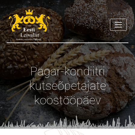
Pagar-kondiitri
kutseõpetajate
koostööpäev