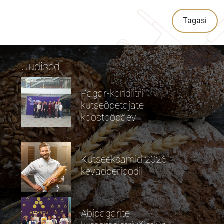
Tagasi
Uudised
Pagar-kondiitri
kutseõpetajate
koostööpäev
Kutseeksamid 2026
kevadperioodil
Abipagarite