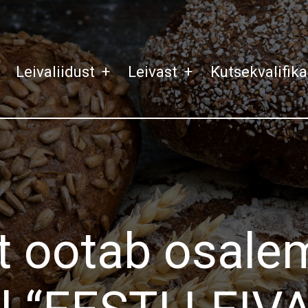
Leivaliidust
+
Leivast
+
Kutsekvalifik
it ootab osale