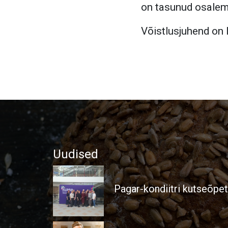
on tasunud osalem
Võistlusjuhend on l
Uudised
Pagar-kondiitri kutseõpe