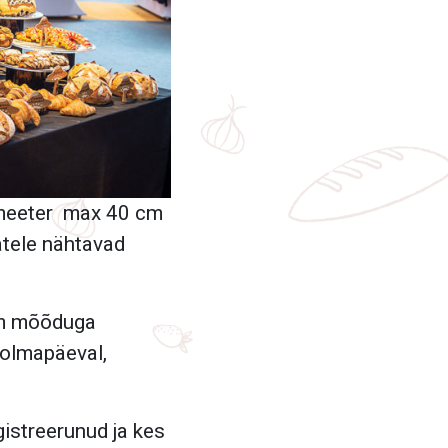
diameeter max 40 cm
atele nähtavad
 cm mõõduga
olmapäeval,
gistreerunud ja kes