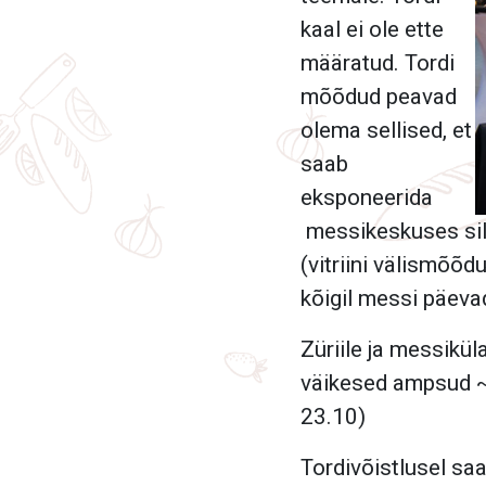
kaal ei ole ette
määratud. Tordi
mõõdud peavad
olema sellised, et
saab
eksponeerida
messikeskuses sili
(vitriini välismõõ
kõigil messi päeva
Züriile ja messik
väikesed ampsud ~
23.10)
Tordivõistlusel saa