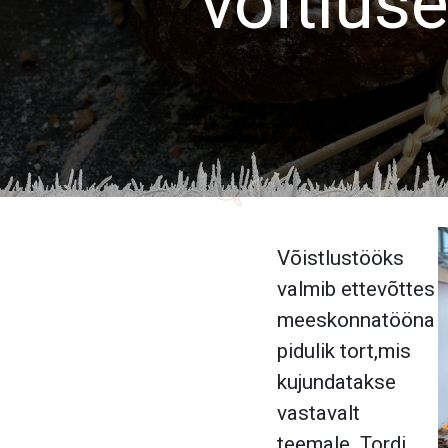
võitlus
Võistlustööks
valmib ettevõttes
meeskonnatööna
pidulik tort,mis
kujundatakse
vastavalt
teemale. Tordi