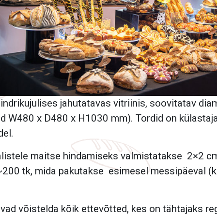
ndrikujulises jahutatavas vitriinis, soovitatav 
dud W480 x D480 x H1030 mm). Tordid on külastaj
del.
ülalistele maitse hindamiseks valmistatakse 2×2
200 tk, mida pakutakse esimesel messipäeval (k
vad võistelda kõik ettevõtted, kes on tähtajaks re