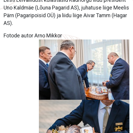
Eesti Leivaliidust külastasid Kadriorgu liidu president
Uno Kaldmäe (Lõuna Pagarid AS), juhatuse liige Meelis
Pärn (Pagaripoisid OÜ) ja liidu liige Aivar Tamm (Hagar
AS).
Fotode autor Arno Mikkor