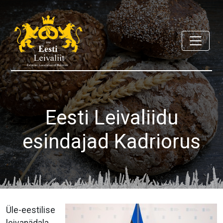
Eesti Leivaliidu
esindajad Kadriorus
Üle-eestilise