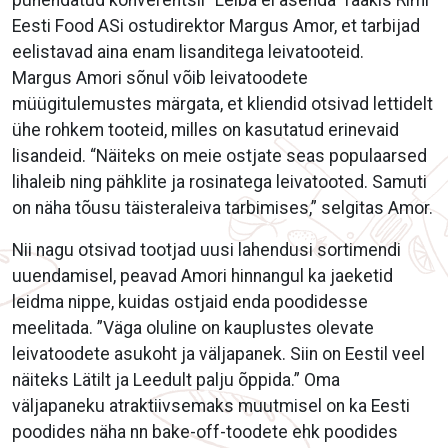
pühendatud konverentsil “Leiba ei asenda” rääkis Rimi
Eesti Food ASi ostudirektor Margus Amor, et tarbijad
eelistavad aina enam lisanditega leivatooteid.
Margus Amori sõnul võib leivatoodete
müügitulemustes märgata, et kliendid otsivad lettidelt
ühe rohkem tooteid, milles on kasutatud erinevaid
lisandeid. “Näiteks on meie ostjate seas populaarsed
lihaleib ning pähklite ja rosinatega leivatooted. Samuti
on näha tõusu täisteraleiva tarbimises,” selgitas Amor.
Nii nagu otsivad tootjad uusi lahendusi sortimendi
uuendamisel, peavad Amori hinnangul ka jaeketid
leidma nippe, kuidas ostjaid enda poodidesse
meelitada. ”Väga oluline on kauplustes olevate
leivatoodete asukoht ja väljapanek. Siin on Eestil veel
näiteks Lätilt ja Leedult palju õppida.” Oma
väljapaneku atraktiivsemaks muutmisel on ka Eesti
poodides näha nn bake-off-toodete ehk poodides