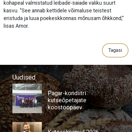
kohapeal valmistatud leibade-saiade valiku suurt
kasvu. “See annab kettidele võimaluse teistest
eristuda ja luua poekeskkonnas mõnusam õhkkond,”
lisas Amor.
Tagasi
Uudised
Pagar-kondiitri
kutseõpetajate
koostööpäev
Kutseeksamid 2026