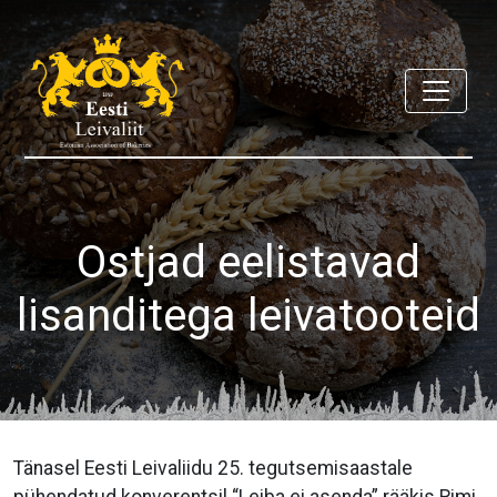
Ostjad eelistavad
lisanditega leivatooteid
Tänasel Eesti Leivaliidu 25. tegutsemisaastale