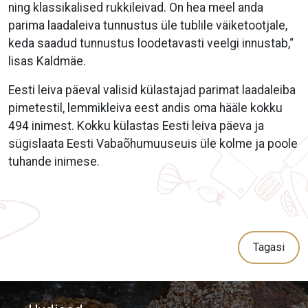
ning klassikalised rukkileivad. On hea meel anda
parima laadaleiva tunnustus üle tublile väiketootjale,
keda saadud tunnustus loodetavasti veelgi innustab,“
lisas Kaldmäe.
Eesti leiva päeval valisid külastajad parimat laadaleiba
pimetestil, lemmikleiva eest andis oma hääle kokku
494 inimest. Kokku külastas Eesti leiva päeva ja
sügislaata Eesti Vabaõhumuuseuis üle kolme ja poole
tuhande inimese.
Tagasi