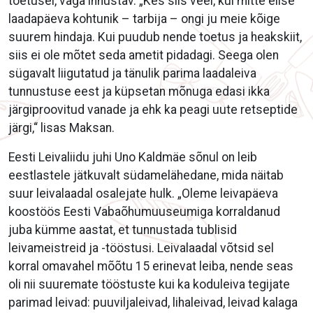
toetusel, väga innustav. „Kes siis veel, kui mitte eilse
laadapäeva kohtunik – tarbija – ongi ju meie kõige
suurem hindaja. Kui puudub nende toetus ja heakskiit,
siis ei ole mõtet seda ametit pidadagi. Seega olen
sügavalt liigutatud ja tänulik parima laadaleiva
tunnustuse eest ja küpsetan mõnuga edasi ikka
järgiproovitud vanade ja ehk ka peagi uute retseptide
järgi,“ lisas Maksan.
Eesti Leivaliidu juhi Uno Kaldmäe sõnul on leib
eestlastele jätkuvalt südamelähedane, mida näitab
suur leivalaadal osalejate hulk. „Oleme leivapäeva
koostöös Eesti Vabaõhumuuseumiga korraldanud
juba kümme aastat, et tunnustada tublisid
leivameistreid ja -tööstusi. Leivalaadal võtsid sel
korral omavahel mõõtu 15 erinevat leiba, nende seas
oli nii suuremate tööstuste kui ka koduleiva tegijate
parimad leivad: puuviljaleivad, lihaleivad, leivad kalaga