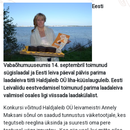
E
esti
Vabaõhumuuseumis
14. septembril
toimunud
sügislaadal ja Eesti leiva päeval pälvis parima
laadaleiva tiitli Haldjaleib OÜ liha-küüslauguleib. Eesti
Leivaliidu eestvedamisel toimunud parima laadaleiva
valimisel osales ligi viissada laadakülalist.
Konkursi võitnud Haldjaleib OÜ leivameistri Annely
Maksani sõnul on saadud tunnustus väiketootjale, kes
tegutseb reeglina üksinda ja suuresti oma pere