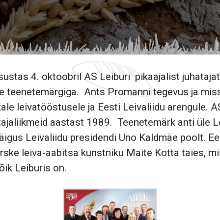
asustas 4. oktoobril AS Leiburi pikaajalist juhataj
se teenetemärgiga. Ants Promanni tegevus ja mis
le leivatööstusele ja Eesti Leivaliidu arengule. A
tajaliikmeid aastast 1989. Teenetemärk anti üle L
äigus Leivaliidu presidendi Uno Kaldmäe poolt. Ees
 värske leiva-aabitsa kunstniku Maite Kotta taies, 
õik Leiburis on.