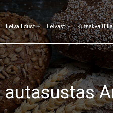
Leivaliidust
+
Leivast
+
Kutsekvalifik
it autasustas