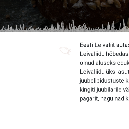
Eesti Leivaliit aut
Leivaliidu hõbeda
olnud aluseks eduka
Leivaliidu üks asu
juubelipidustuste k
kingiti juubilarile
pagarit, nagu nad k