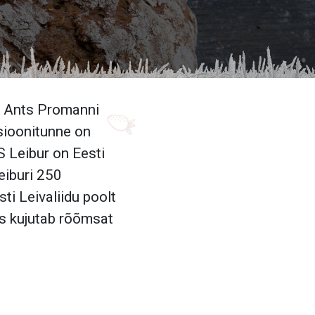
at Ants Promanni
sioonitunne on
S Leibur on Eesti
eiburi 250
ti Leivaliidu poolt
mis kujutab rõõmsat