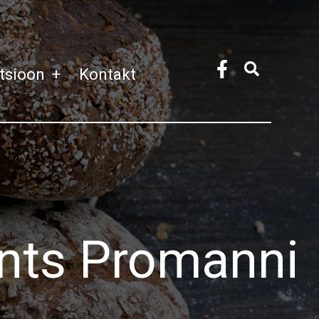
atsioon
+
Kontakt
 Ants Promanni