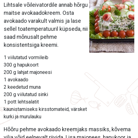
Lihtsale võileivatordile annab hõrgu
maitse avokaadokreem. Osta
avokaado varakult valmis ja lase
sellel toatemperatuuril küpseda, nii
saad mõnusalt pehme
konsistentsiga kreemi.
1 viilutatud vormileib
300 g hapukoort
200 g lahjat majoneesi
1 avokaado
2 keedetud muna
200 g viilutatud sinki
1 pott lehtsalatit
kaunistamiseks kirsstomateid, värsket
kurki ja murulauku
Hõõru pehme avokaado kreemjaks massiks, kõvema
vilja võid eelnevalt riivida. Lisa majonees, hapukoor ja