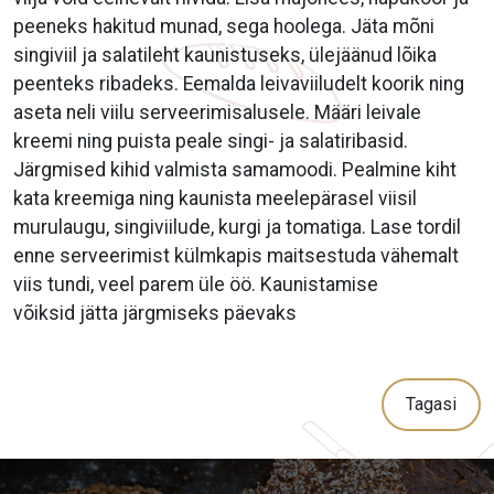
peeneks hakitud munad, sega hoolega. Jäta mõni
singiviil ja salatileht kaunistuseks, ülejäänud lõika
peenteks ribadeks. Eemalda leivaviiludelt koorik ning
aseta neli viilu serveerimisalusele. Määri leivale
kreemi ning puista peale singi- ja salatiribasid.
Järgmised kihid valmista samamoodi. Pealmine kiht
kata kreemiga ning kaunista meelepärasel viisil
murulaugu, singiviilude, kurgi ja tomatiga. Lase tordil
enne serveerimist külmkapis maitsestuda vähemalt
viis tundi, veel parem üle öö. Kaunistamise
võiksid jätta järgmiseks päevaks
Tagasi