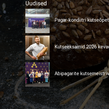
Uudised
Pagar-kondiitri kutseõpe
Kutseeksamid 2026 kevad
Abipagarite kutsemeistri