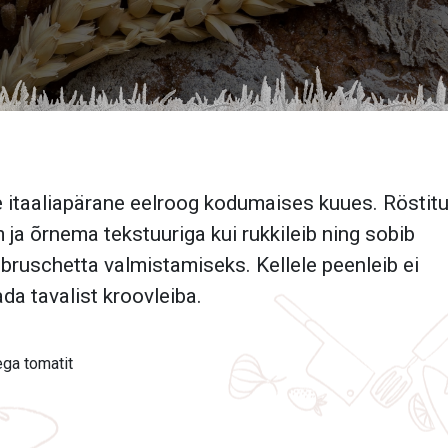
e itaaliapärane eelroog kodumaises kuues. Röstit
 ja õrnema tekstuuriga kui rukkileib ning sobib
i bruschetta valmistamiseks. Kellele peenleib ei
da tavalist kroovleiba.
ga tomatit