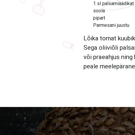
1 sl palsamiäädikat
soola
pipart
Parmesani juustu
Lõika tomat kuubik
Sega oliiviõli pals
või praeahjus ning
peale meelepärane