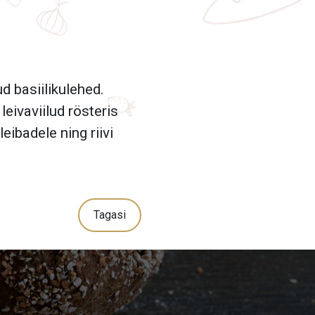
d basiilikulehed.
leivaviilud rösteris
ibadele ning riivi
Tagasi