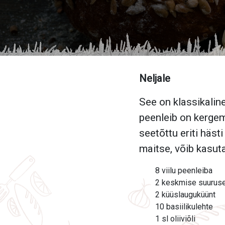
Neljale
See on klassikalin
peenleib on kergem
seetõttu eriti häst
maitse, võib kasuta
8 viilu peenleiba
2 keskmise suuruse
2 küüslauguküünt
10 basiilikulehte
1 sl oliiviõli