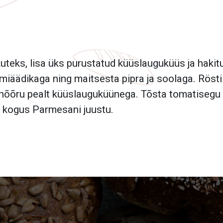
uteks, lisa üks purustatud küüslauguküüs ja hakitu
amiäädikaga ning maitsesta pipra ja soolaga. Rösti 
 hõõru pealt küüslauguküünega. Tõsta tomatisegu le
 kogus Parmesani juustu.