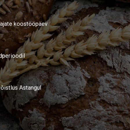
tajate koostööpäev
perioodil
võistlus Astangul