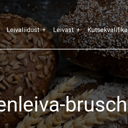
Leivaliidust
+
Leivast
+
Kutsekvalifik
enleiva-brusch