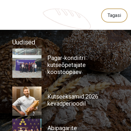
Tagasi
Uudised
Pagar-kondiitri
kutseõpetajate
koostööpäev
Kutseeksamid 2026
kevadperioodil
Abipagarite