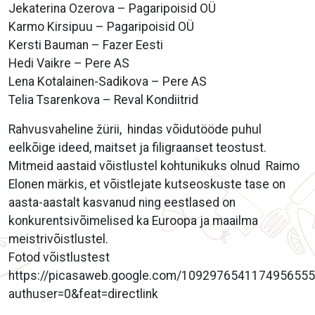
Jekaterina Ozerova – Pagaripoisid OÜ
Karmo Kirsipuu – Pagaripoisid OÜ
Kersti Bauman – Fazer Eesti
Hedi Vaikre – Pere AS
Lena Kotalainen-Sadikova – Pere AS
Telia Tsarenkova – Reval Kondiitrid
Rahvusvaheline žürii, hindas võidutööde puhul
eelkõige ideed, maitset ja filigraanset teostust.
Mitmeid aastaid võistlustel kohtunikuks olnud Raimo
Elonen märkis, et võistlejate kutseoskuste tase on
aasta-aastalt kasvanud ning eestlased on
konkurentsivõimelised ka Euroopa ja maailma
meistrivõistlustel.
Fotod võistlustest
https://picasaweb.google.com/1092976541174956555
authuser=0&feat=directlink