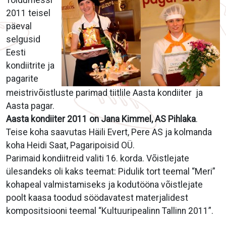
Toidumessi
2011 teisel
päeval
selgusid
Eesti
kondiitrite ja
pagarite
meistrivõistluste parimad tiitlile Aasta kondiiter ja
Aasta pagar.
Aasta kondiiter 2011 on Jana Kimmel, AS Pihlaka
.
Teise koha saavutas Häili Evert, Pere AS ja kolmanda
koha Heidi Saat, Pagaripoisid OÜ.
Parimaid kondiitreid valiti 16. korda. Võistlejate
ülesandeks oli kaks teemat: Pidulik tort teemal “Meri”
kohapeal valmistamiseks ja kodutööna võistlejate
poolt kaasa toodud söödavatest materjalidest
kompositsiooni teemal “Kultuuripealinn Tallinn 2011”.