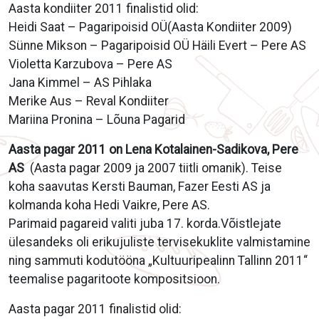
Aasta kondiiter 2011 finalistid olid:
Heidi Saat – Pagaripoisid OÜ(Aasta Kondiiter 2009)
Sünne Mikson – Pagaripoisid OÜ Häili Evert – Pere AS
Violetta Karzubova – Pere AS
Jana Kimmel – AS Pihlaka
Merike Aus – Reval Kondiiter
Mariina Pronina – Lõuna Pagarid
Aasta pagar 2011 on Lena Kotalainen-Sadikova, Pere
AS
(Aasta pagar 2009 ja 2007 tiitli omanik). Teise
koha saavutas Kersti Bauman, Fazer Eesti AS ja
kolmanda koha Hedi Vaikre, Pere AS.
Parimaid pagareid valiti juba 17. korda.Võistlejate
ülesandeks oli erikujuliste tervisekuklite valmistamine
ning sammuti kodutööna „Kultuuripealinn Tallinn 2011“
teemalise pagaritoote kompositsioon.
Aasta pagar 2011 finalistid olid: