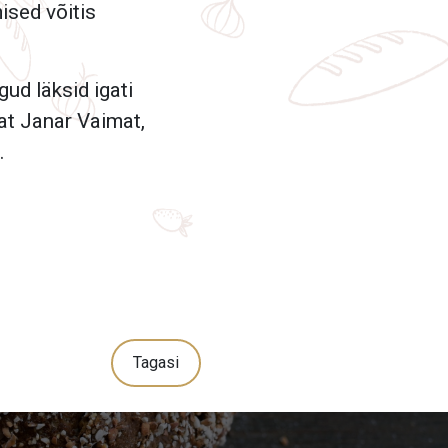
ised võitis
ud läksid igati
jat Janar Vaimat,
.
Tagasi