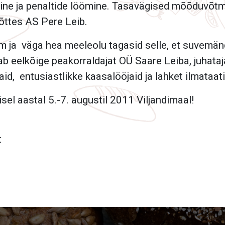
ine ja penaltide löömine. Tasavägised mõõduvõtm
õttes AS Pere Leib.
m ja väga hea meeleolu tagasid selle, et suvemäng
nab eelkõige peakorraldajat OÜ Saare Leiba, juhata
jaid, entusiastlikke kaasalööjaid ja lahket ilmataati
el aastal 5.-7. augustil 2011 Viljandimaal!
t