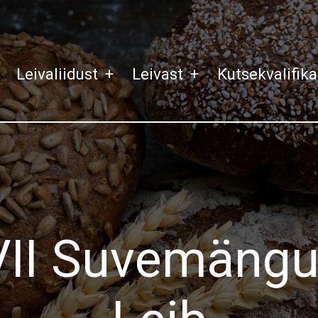
Leivaliidust
+
Leivast
+
Kutsekvalifik
VII Suvemängu