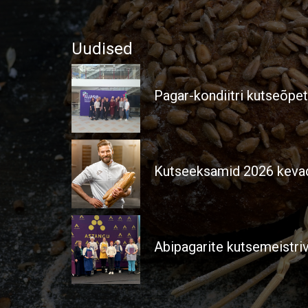
Uudised
Pagar-kondiitri kutseõpe
Kutseeksamid 2026 kevad
Abipagarite kutsemeistri