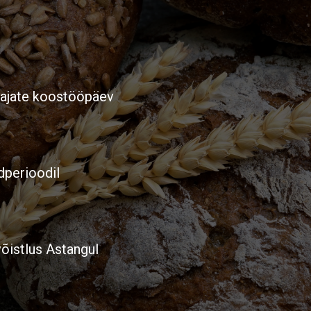
tajate koostööpäev
perioodil
võistlus Astangul