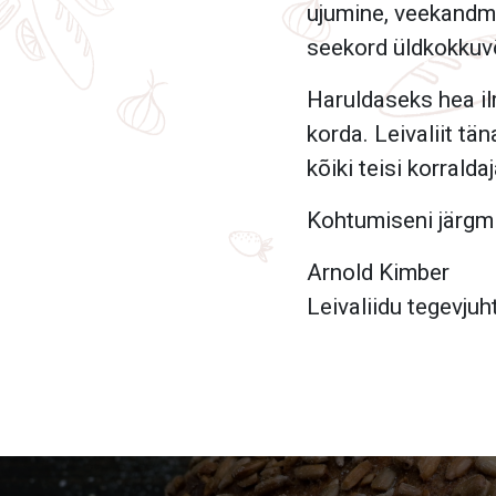
ujumine, veekandm
seekord üldkokkuv
Haruldaseks hea il
korda. Leivaliit tä
kõiki teisi korralda
Kohtumiseni järgmis
Arnold Kimber
Leivaliidu tegevjuh