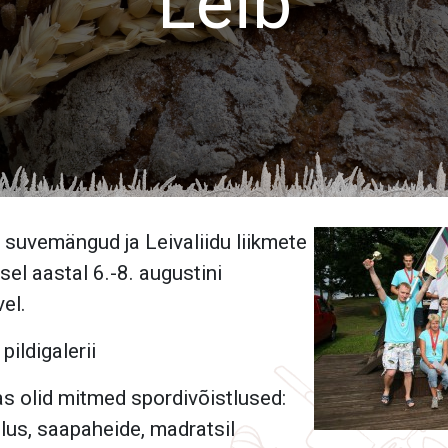
Leib
I suvemängud ja Leivaliidu liikmete
el aastal 6.-8. augustini
el.
e
pildigalerii
 olid mitmed spordivõistlused:
tlus, saapaheide, madratsil