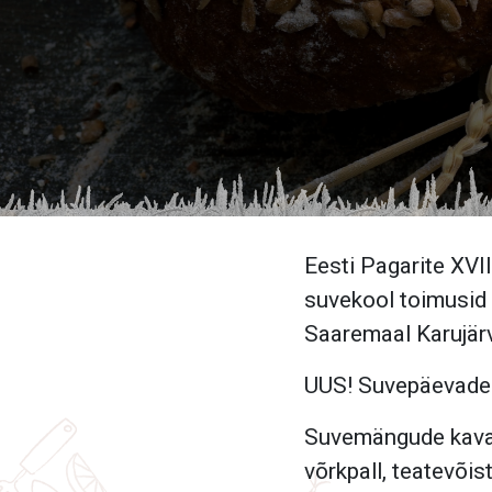
Eesti Pagarite XVI
suvekool toimusid s
Saaremaal Karujärv
UUS! Suvepäevad
Suvemängude kavas
võrkpall, teatevõis