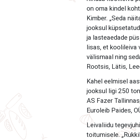
on oma kindel koht 
Kimber. „Seda näi
jooksul küpsetatud 
ja lasteaedade püsi
lisas, et koolileiva
välismaal ning se
Rootsis, Lätis, Lee
Kahel eelmisel aas
jooksul ligi 250 to
AS Fazer Tallinnas
Euroleib Paides, 
Leivaliidu tegevjuh
toitumisele. „Rukki