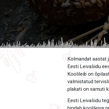
Kolmandat aastat j
Eesti Leivaliidu ee
Koolileib on õpilast
valmistatud tervisli
plakati on samuti 
Eesti Leivaliidu t
hindab koolileiva p