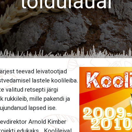
toidulaual
ärjest teevad leivatootjad
stvedamisel lastele koolileiba.
e valitud retsepti järgi
k rukkileib, mille pakendi ja
kujundanud lapsed ise.
egevdirektor Arnold Kimber
rojekti edukaks. „Koolileival