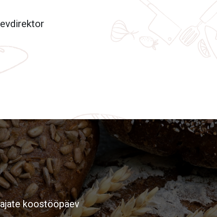
gevdirektor
tajate koostööpäev