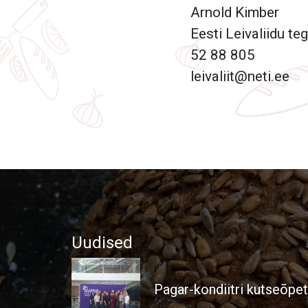
Arnold Kimber
Eesti Leivaliidu te
52 88 805
leivaliit@neti.ee
Uudised
Pagar-kondiitri kutseõpe