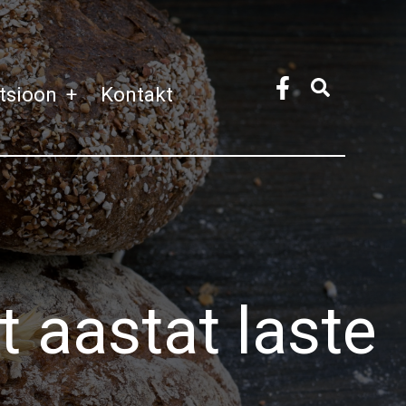
atsioon
+
Kontakt
 aastat laste