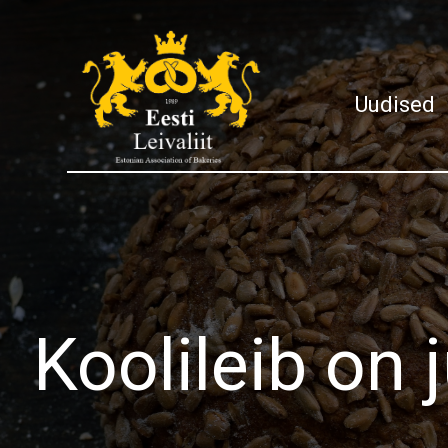
Uudised
Koolileib on