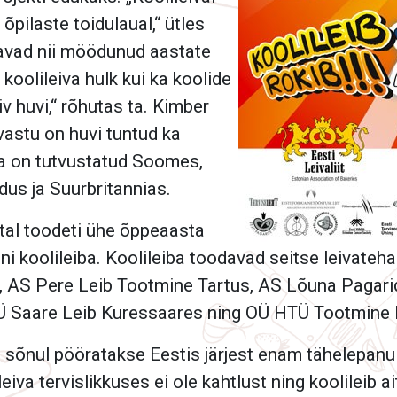
õpilaste toidulaual,“ ütles
tavad nii möödunud aastate
koolileiva hulk kui ka koolide
v huvi,“ rõhutas ta. Kimber
 vastu on huvi tuntud ka
da on tutvustatud Soomes,
dus ja Suurbritannias.
tal toodeti ühe õppeaasta
nni koolileiba. Koolileiba toodavad seitse leivateh
, AS Pere Leib Tootmine Tartus, AS Lõuna Pagari
OÜ Saare Leib Kuressaares ning OÜ HTÜ Tootmine 
i sõnul pööratakse Eestis järjest enam tähelepanu 
leiva tervislikkuses ei ole kahtlust ning koolileib 