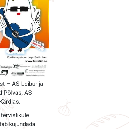
ast – AS Leibur ja
d Põlvas, AS
Kärdlas.
tervislikule
aitab kujundada