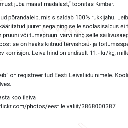
must juba maast madalast,“ toonitas Kimber.
atud põrandaleib, mis sisaldab 100% rukkijahu. Le
 kääritatud juuretisega ning selle soolasisaldus ei
n pruuni või tumepruuni värvi ning selle säilivusa
oostise on heaks kiitnud tervishoiu- ja toitumisspe
 komisjon. Leiva hind on endiselt 11.- kr/kg, mill
b” on registreeritud Eesti Leivaliidu nimele. Kooli
lves.
ta koolileiva
flickr.com/photos/eestileivaliit/3868000387