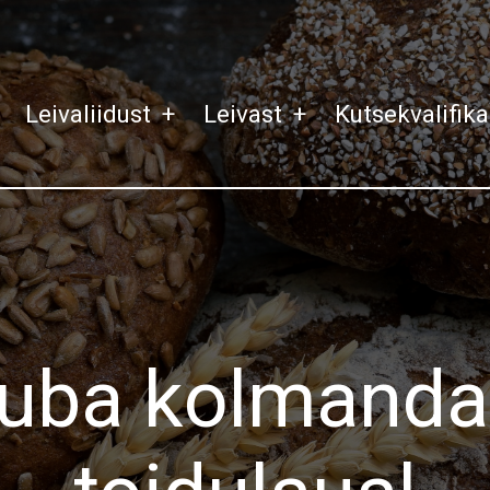
Leivaliidust
+
Leivast
+
Kutsekvalifik
 juba kolmandat