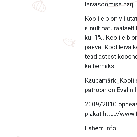
leivasöömise harju
Koolileib on viilut
ainult naturaalselt
kui 1%. Koolileib o
päeva. Koolileiva k
teadlastest koosnev
käibemaks.
Kaubamärk „Koolilei
patroon on Evelin I
2009/2010 õppeaas
plakat:
http://www.
Lähem info: