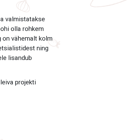
iba valmistatakse
 tohi olla rohkem
eg on vähemalt kolm
tsialistidest ning
ele lisandub
leiva projekti