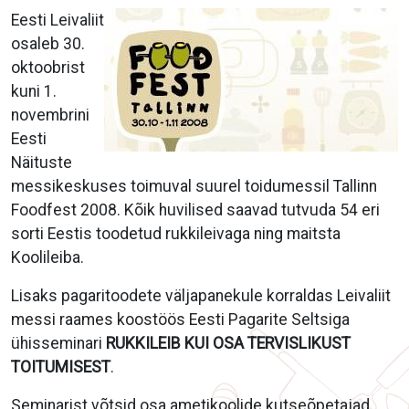
Eesti Leivaliit
osaleb 30.
oktoobrist
kuni 1.
novembrini
Eesti
Näituste
messikeskuses toimuval suurel toidumessil Tallinn
Foodfest 2008. Kõik huvilised saavad tutvuda 54 eri
sorti Eestis toodetud rukkileivaga ning maitsta
Koolileiba.
Lisaks pagaritoodete väljapanekule korraldas Leivaliit
messi raames koostöös Eesti Pagarite Seltsiga
ühisseminari
RUKKILEIB KUI OSA TERVISLIKUST
TOITUMISEST
.
Seminarist võtsid osa ametikoolide kutseõpetajad,