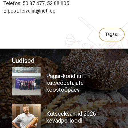
Telefon: 50 37 477, 52 88 805
E-post:
leivaliit@neti.ee
Tagasi
Uudised
Pagar-kondiitri
kutseõpetajate
koostööpäev
Kutseeksamid 2026
kevadperioodil