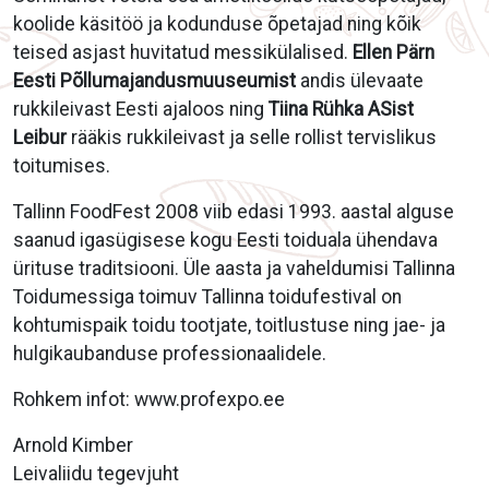
koolide käsitöö ja kodunduse õpetajad ning kõik
teised asjast huvitatud messikülalised.
Ellen Pärn
Eesti Põllumajandusmuuseumist
andis ülevaate
rukkileivast Eesti ajaloos ning
Tiina Rühka ASist
Leibur
rääkis rukkileivast ja selle rollist tervislikus
toitumises.
Tallinn FoodFest 2008 viib edasi 1993. aastal alguse
saanud igasügisese kogu Eesti toiduala ühendava
ürituse traditsiooni. Üle aasta ja vaheldumisi Tallinna
Toidumessiga toimuv Tallinna toidufestival on
kohtumispaik toidu tootjate, toitlustuse ning jae- ja
hulgikaubanduse professionaalidele.
Rohkem infot:
www.profexpo.ee
Arnold Kimber
Leivaliidu tegevjuht