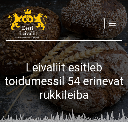
Leivaliit esitleb
toidumessil 54 erinevat
rukkileiba