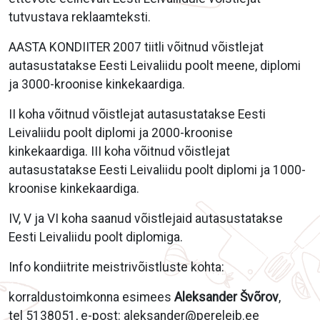
tutvustava reklaamteksti.
AASTA KONDIITER 2007 tiitli võitnud võistlejat
autasustatakse Eesti Leivaliidu poolt meene, diplomi
ja 3000-kroonise kinkekaardiga.
II koha võitnud võistlejat autasustatakse Eesti
Leivaliidu poolt diplomi ja 2000-kroonise
kinkekaardiga. III koha võitnud võistlejat
autasustatakse Eesti Leivaliidu poolt diplomi ja 1000-
kroonise kinkekaardiga.
IV, V ja VI koha saanud võistlejaid autasustatakse
Eesti Leivaliidu poolt diplomiga.
Info kondiitrite meistrivõistluste kohta:
korraldustoimkonna esimees
Aleksander Švõrov
,
tel 5138051, e-post:
aleksander@pereleib.ee