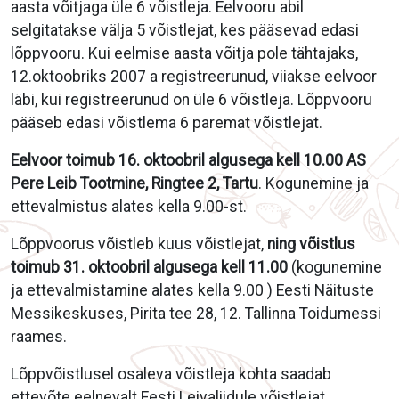
aasta võitjaga üle 6 võistleja. Eelvooru abil
selgitatakse välja 5 võistlejat, kes pääsevad edasi
lõppvooru. Kui eelmise aasta võitja pole tähtajaks,
12.oktoobriks 2007 a registreerunud, viiakse eelvoor
läbi, kui registreerunud on üle 6 võistleja. Lõppvooru
pääseb edasi võistlema 6 paremat võistlejat.
Eelvoor toimub 16. oktoobril algusega kell 10.00 AS
Pere Leib Tootmine, Ringtee 2, Tartu
. Kogunemine ja
ettevalmistus alates kella 9.00-st.
Lõppvoorus võistleb kuus võistlejat,
ning võistlus
toimub 31. oktoobril algusega kell 11.00
(kogunemine
ja ettevalmistamine alates kella 9.00 ) Eesti Näituste
Messikeskuses, Pirita tee 28, 12. Tallinna Toidumessi
raames.
Lõppvõistlusel osaleva võistleja kohta saadab
ettevõte eelnevalt Eesti Leivaliidule võistlejat