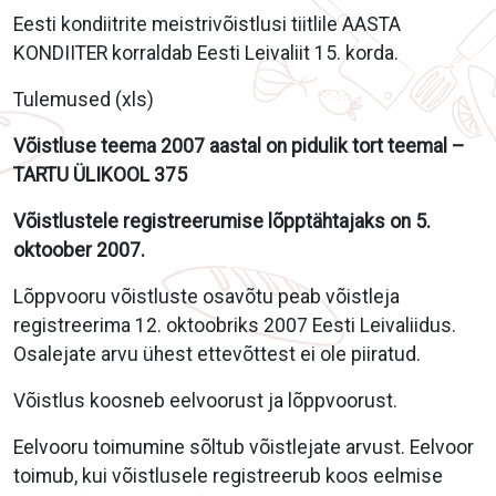
Eesti kondiitrite meistrivõistlusi tiitlile AASTA
KONDIITER korraldab Eesti Leivaliit 15. korda.
Tulemused (xls)
Võistluse teema 2007 aastal on pidulik tort teemal –
TARTU ÜLIKOOL 375
Võistlustele registreerumise lõpptähtajaks on 5.
oktoober 2007.
Lõppvooru võistluste osavõtu peab võistleja
registreerima 12. oktoobriks 2007 Eesti Leivaliidus.
Osalejate arvu ühest ettevõttest ei ole piiratud.
Võistlus koosneb eelvoorust ja lõppvoorust.
Eelvooru toimumine sõltub võistlejate arvust. Eelvoor
toimub, kui võistlusele registreerub koos eelmise