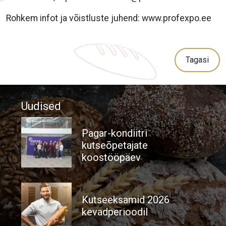
Rohkem infot ja võistluste juhend:
www.profexpo.ee
Tagasi
Uudised
Pagar-kondiitri
kutseõpetajate
koostööpäev
Kutseeksamid 2026
kevadperioodil