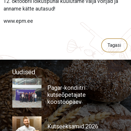
12. oktoobril lõikuspühal kuulutame välja võitjad ja
anname kätte autasud!
www.epm.ee
Tagasi
Uudised
Pagar-kondiitri
kutseõpetajate
koostööpäev
Kutseeksamid 2026