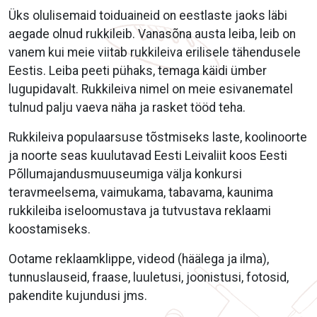
Üks olulisemaid toiduaineid on eestlaste jaoks läbi
aegade olnud rukkileib. Vanasõna austa leiba, leib on
vanem kui meie viitab rukkileiva erilisele tähendusele
Eestis. Leiba peeti pühaks, temaga käidi ümber
lugupidavalt. Rukkileiva nimel on meie esivanematel
tulnud palju vaeva näha ja rasket tööd teha.
Rukkileiva populaarsuse tõstmiseks laste, koolinoorte
ja noorte seas kuulutavad Eesti Leivaliit koos Eesti
Põllumajandusmuuseumiga välja konkursi
teravmeelsema, vaimukama, tabavama, kaunima
rukkileiba iseloomustava ja tutvustava reklaami
koostamiseks.
Ootame reklaamklippe, videod (häälega ja ilma),
tunnuslauseid, fraase, luuletusi, joonistusi, fotosid,
pakendite kujundusi jms.