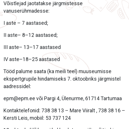
Võistlejad jaotatakse järgmistesse
vanuserühmadesse:
I aste – 7 aastased;
II aste– 8–12 aastased;
III aste– 13–17 aastased
IV aste–18–25 aastased
Tööd palume saata (ka meili teel) muuseumisse
ekspertgrupile hindamiseks 7. oktoobriks järgmistel
aadressidel:
epm@epm.ee või Pargi 4, Ülenurme, 61714 Tartumaa
Kontaktelefonid: 738 38 13 – Mare Viiralt , 738 38 16 –
Kersti Leis, mobiil: 53 737 124